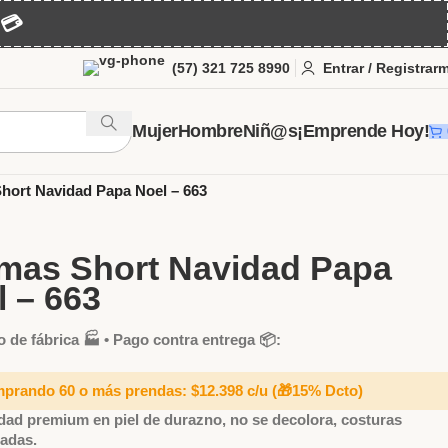
💳
(57) 321 725 8990
Entrar / Registrar
Mujer
Hombre
Niñ@s
¡Emprende Hoy!
er
Pijamas para Dama al Por Mayor
Short
hort Navidad Papa Noel – 663
amas Short Navidad Papa
l – 663
o de fábrica 🏭 • Pago contra entrega 📦:
mprando 60 o más prendas: $12.398 c/u
(🎁15% Dcto)
dad premium en piel de durazno, no se decolora, costuras
zadas.