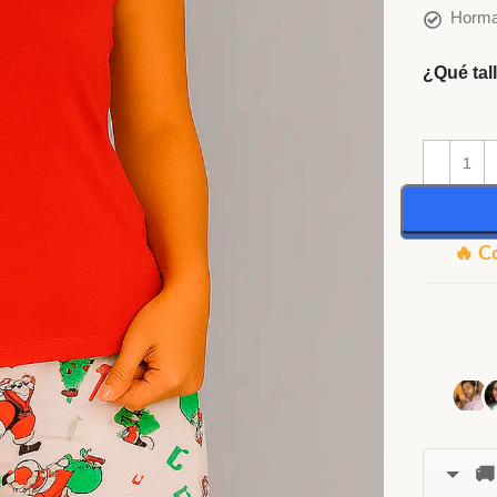
Horma
¿Qué tal
🔥 C
🚚