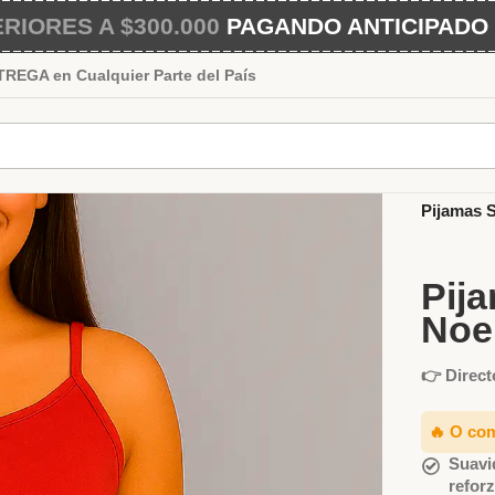
IORES A $300.000
PAGANDO ANTICIPADO 
EGA en Cualquier Parte del País
Inicio
Muj
Pijamas S
Pij
Noe
👉 Direct
🔥 O co
Suavi
refor