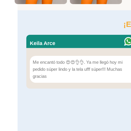
¡E
Keila Arce
Me encantó todo 😍😍👌👌. Ya me llegó hoy mi
pedido súper lindo y la tela ufff súper!!! Muchas
gracias