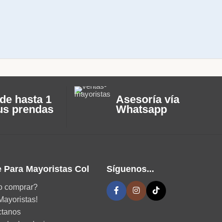
de hasta 1
Asesoría vía
us prendas
Whatsapp
 Para Mayoristas Col
Síguenos...
 comprar?
Mayoristas!
ctanos