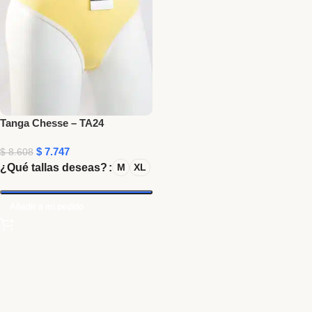
Tanga Chesse – TA24
$
7.747
$
8.608
¿Qué tallas deseas?
M
XL
Añadir a mi pedido