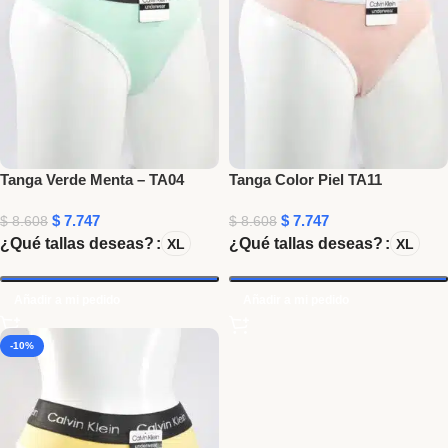
Tanga Verde Menta – TA04
Tanga Color Piel TA11
$
7.747
$
7.747
$
8.608
$
8.608
¿Qué tallas deseas?
¿Qué tallas deseas?
XL
XL
Añadir a mi pedido
Añadir a mi pedido
-10%