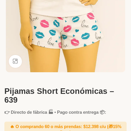
Ver más grande
Pijamas Short Económicas –
639
👉 Directo de fábrica 🏭 • Pago contra entrega 📦:
🔥 O comprando 60 o más prendas: $12.398 c/u
(🎁15%