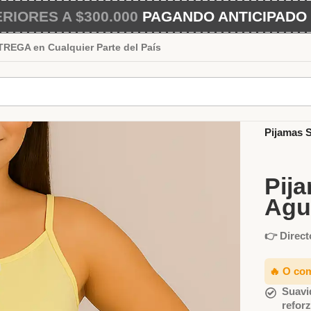
IORES A $300.000
PAGANDO ANTICIPADO 
EGA en Cualquier Parte del País
Inicio
Muj
Pijamas S
Pij
Agu
👉 Direct
🔥 O co
Suavi
refor