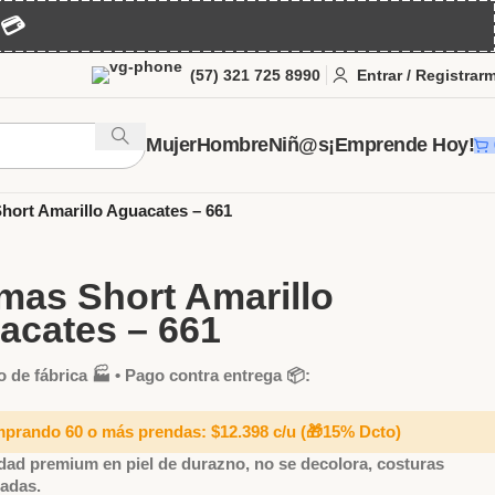
💳
(57) 321 725 8990
Entrar / Registrar
Mujer
Hombre
Niñ@s
¡Emprende Hoy!
er
Pijamas para Dama al Por Mayor
Short
hort Amarillo Aguacates – 661
amas Short Amarillo
acates – 661
o de fábrica 🏭 • Pago contra entrega 📦:
mprando 60 o más prendas: $12.398 c/u
(🎁15% Dcto)
dad premium en piel de durazno, no se decolora, costuras
zadas.