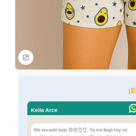
Ver más grande
¡E
Keila Arce
Me encantó todo 😍😍👌👌. Ya me llegó hoy mi