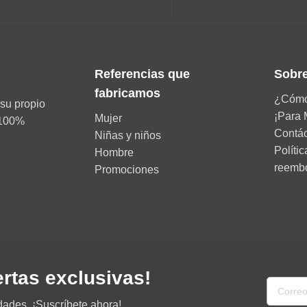
Referencias que
Sobre
fabricamos
¿Cómo
su propio
¡Para 
Mujer
d 100%
Contá
Niñas y niños
Políti
Hombre
reemb
Promociones
ertas exclusivas!
dades. ¡Suscríbete ahora!