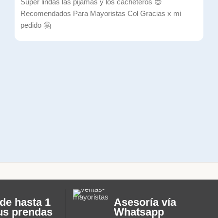
Súper lindas las pijamas y los cacheteros 😍
Recomendados Para Mayoristas Col Gracias x mi
pedido 🤗
de hasta 1
Asesoría vía
us prendas
Whatsapp