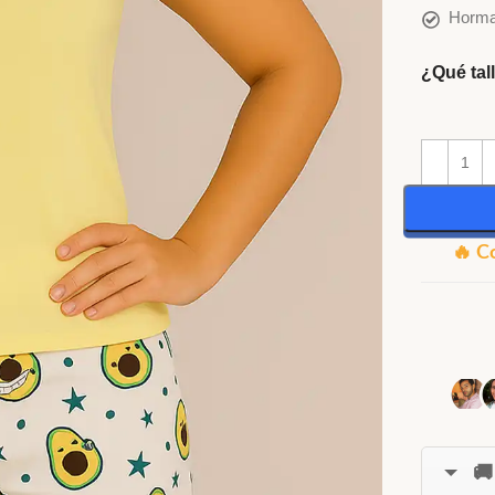
Horma
¿Qué tal
🔥 C
🚚