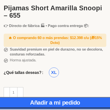
Pijamas Short Amarilla Snoopi
– 655
👉 Directo de fábrica 🏭 • Pago contra entrega 📦:
🔥 O comprando 60 o más prendas: $12.398 c/u
(🎁15%
Dcto)
Suavidad premium en piel de durazno, no se decolora,
costuras reforzadas.
Horma ajustada.
XL
¿Qué tallas deseas?
Añadir a mi pedido