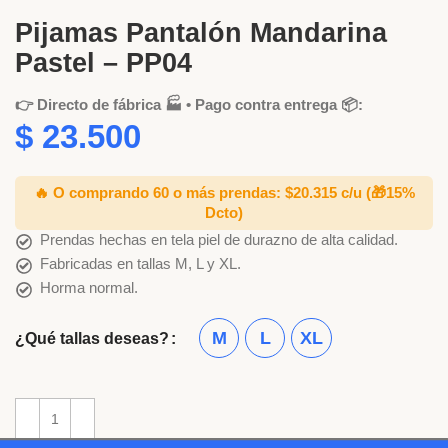
Pijamas Pantalón Mandarina
Pastel – PP04
👉 Directo de fábrica 🏭 • Pago contra entrega 📦:
$
23.500
🔥 O comprando 60 o más prendas: $20.315 c/u
(🎁15%
Dcto)
Prendas hechas en tela piel de durazno de alta calidad.
Fabricadas en tallas M, L y XL.
Horma normal.
M
L
XL
¿Qué tallas deseas?