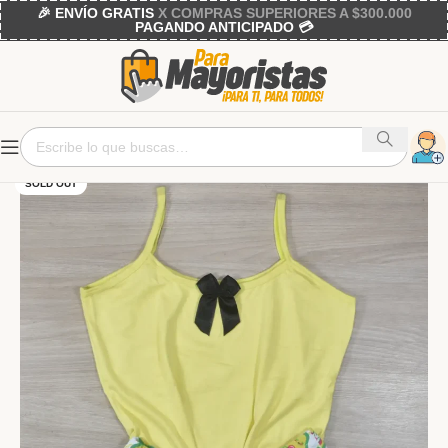
🎉 ENVÍO GRATIS
X COMPRAS SUPERIORES A $300.000
PAGANDO ANTICIPADO 💳
SOLD OUT