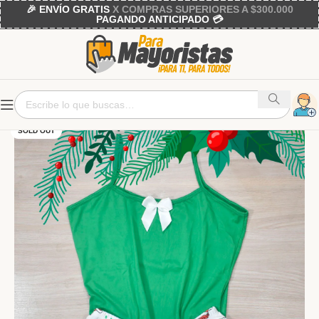
🎉 ENVÍO GRATIS
X COMPRAS SUPERIORES A $300.000
PAGANDO ANTICIPADO 💳
SOLD OUT