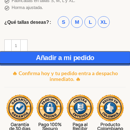
Fabricadas en tallas S, M, L y XL.
Horma ajustada.
S
M
L
XL
¿Qué tallas deseas?
Añadir a mi pedido
🔥 Confirma hoy y tu pedido entra a despacho
inmediato. 🔥