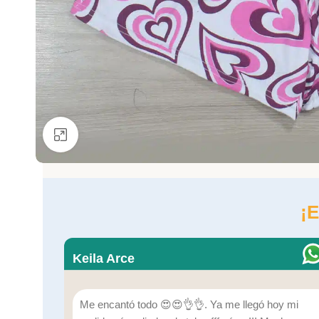
Ver más grande
¡E
Keila Arce
Me encantó todo 😍😍👌👌. Ya me llegó hoy mi