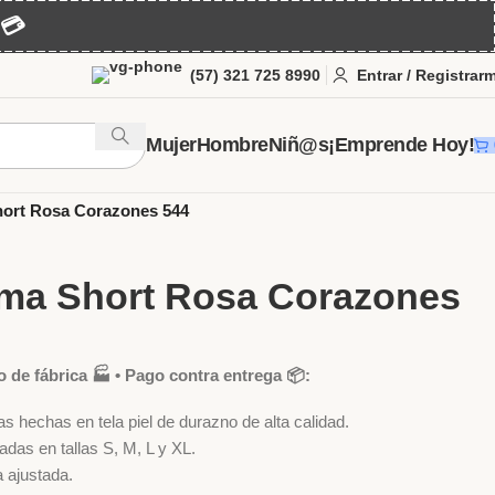
💳
(57) 321 725 8990
Entrar / Registrar
Mujer
Hombre
Niñ@s
¡Emprende Hoy!
er
Pijamas para Dama al Por Mayor
Short
hort Rosa Corazones 544
ama Short Rosa Corazones
o de fábrica 🏭 • Pago contra entrega 📦:
s hechas en tela piel de durazno de alta calidad.
adas en tallas S, M, L y XL.
 ajustada.