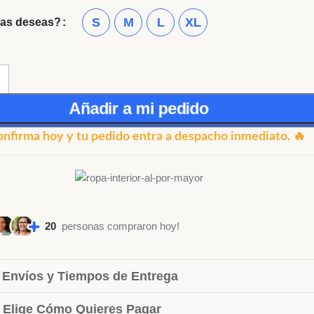
S
M
L
XL
las deseas?
Añadir a mi pedido
onfirma hoy y tu pedido entra a despacho inmediato. 🔥
20
personas compraron hoy!
 Envíos y Tiempos de Entrega
 Elige Cómo Quieres Pagar