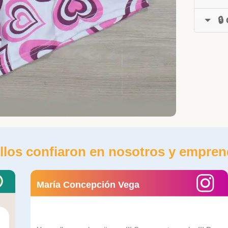
🔒
llos confiaron en nosotros y empren
María Concepción Vega