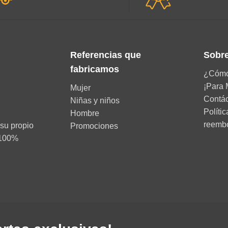
Referencias que
Sobre
fabricamos
¿Cómo
¡Para 
Mujer
Contá
Niñas y niños
Políti
Hombre
reemb
su propio
Promociones
d 100%