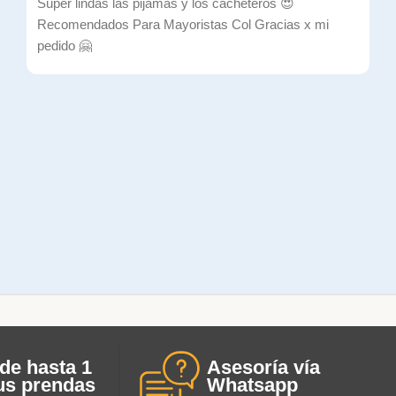
Súper lindas las pijamas y los cacheteros 😍
Recomendados Para Mayoristas Col Gracias x mi
pedido 🤗
de hasta 1
Asesoría vía
us prendas
Whatsapp