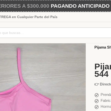
IORES A $300.000
PAGANDO ANTICIPADO 
EGA en Cualquier Parte del País
Inicio
Muj
Pijama S
Pij
544
👉 Direct
Prenda
Fabric
Horma