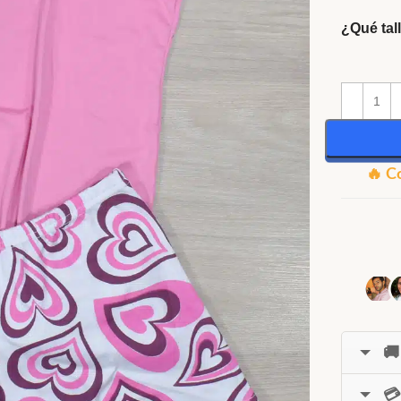
¿Qué tal
🔥 C
🚚
💳