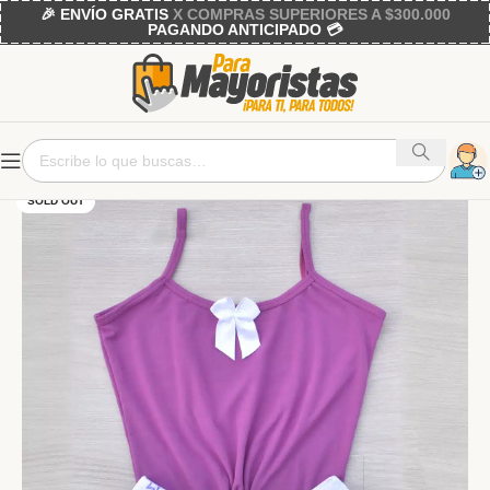
🎉 ENVÍO GRATIS
X COMPRAS SUPERIORES A $300.000
PAGANDO ANTICIPADO 💳
SOLD OUT