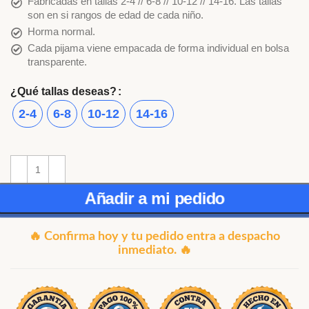
Fabricadas en tallas 2-4 // 6-8 // 10-12 // 14-16. Las tallas
son en si rangos de edad de cada niño.
Horma normal.
Cada pijama viene empacada de forma individual en bolsa
transparente.
¿Qué tallas deseas?
2-4
6-8
10-12
14-16
Añadir a mi pedido
🔥 Confirma hoy y tu pedido entra a despacho
inmediato. 🔥