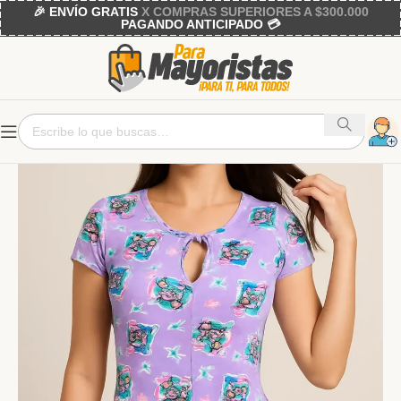
🎉 ENVÍO GRATIS
X COMPRAS SUPERIORES A $300.000
PAGANDO ANTICIPADO 💳