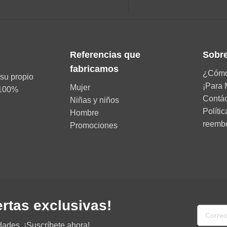
Referencias que
Sobre
fabricamos
¿Cómo
su propio
¡Para 
Mujer
d 100%
Contá
Niñas y niños
Políti
Hombre
reemb
Promociones
ertas exclusivas!
dades. ¡Suscríbete ahora!