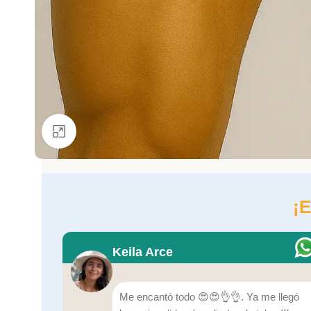
Ver más grande
¡E
Keila Arce
Me encantó todo 😍😍👌👌. Ya me llegó