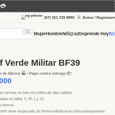
💳
(57) 321 725 8990
Entrar / Registrar
Mujer
Hombre
Niñ@s
¡Emprende Hoy!
bre
Brief
Brief Verde Militar BF39
f Verde Militar BF39
o de fábrica 🏭 • Pago contra entrega 📦:
000
s hechas en tela microfibra de alta calidad.
adas en tallas S, M, L y XL.
 normal.
rief viene empacado de forma individual en bolsa transparente.