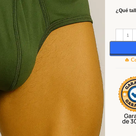
¿Qué tal
🔥 C