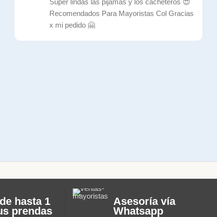
Súper lindas las pijamas y los cacheteros 😍
Recomendados Para Mayoristas Col Gracias
x mi pedido 🤗
de hasta 1
Asesoría vía
us prendas
Whatsapp