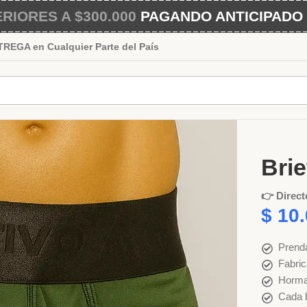
IORES A $300.000
PAGANDO ANTICIPADO 
EGA en Cualquier Parte del País
Inicio
Hom
Brie
👉 Direct
$
10.
Prenda
Fabric
Horma
Cada b