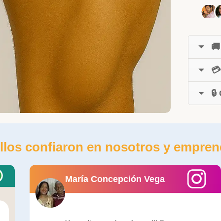
🚚
💳
🔒
llos confiaron en nosotros y empren
María Concepción Vega