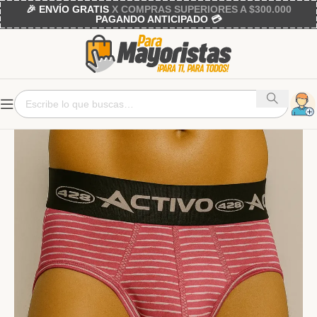
🎉 ENVÍO GRATIS
X COMPRAS SUPERIORES A $300.000
PAGANDO ANTICIPADO 💳