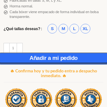
Fabricadas en tallas S, M, L y XL.
Horma normal.
Cada bóxer viene empacado de forma individual en bolsa
transparente.
S
M
L
XL
¿Qué tallas deseas?
Añadir a mi pedido
🔥 Confirma hoy y tu pedido entra a despacho
inmediato. 🔥