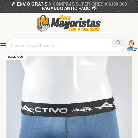
🎉 ENVÍO GRATIS
X COMPRAS SUPERIORES A $300.000
PAGANDO ANTICIPADO 💳
SOLD OUT