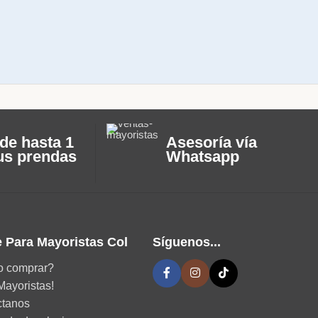
de hasta 1
Asesoría vía
us prendas
Whatsapp
 Para Mayoristas Col
Síguenos...
 comprar?
Mayoristas!
ctanos