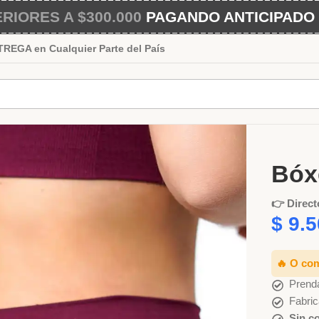
IORES A $300.000
PAGANDO ANTICIPADO 
EGA en Cualquier Parte del País
Inicio
Bóx
Bóx
👉 Direct
$
9.5
🔥 O co
Prenda
Fabric
Sin c