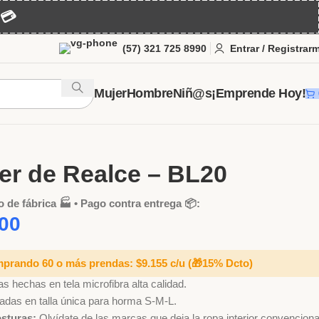
💳
(57) 321 725 8990
Entrar / Registrar
Mujer
Hombre
Niñ@s
¡Emprende Hoy!
er o Panty Dama
Bóxer Levantacolas
Bóxer de Realce – BL20
er de Realce – BL20
o de fábrica 🏭 • Pago contra entrega 📦:
00
mprando 60 o más prendas: $9.155 c/u
(🎁15% Dcto)
s hechas en tela microfibra alta calidad.
adas en talla única para horma S-M-L.
osturas:
Olvídate de las marcas que deja la ropa interior convenciona