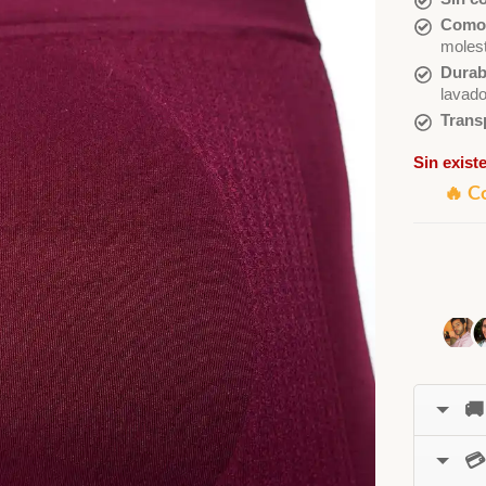
Comod
molest
Durab
lavado
Transp
Sin exist
🔥 C
🚚
💳