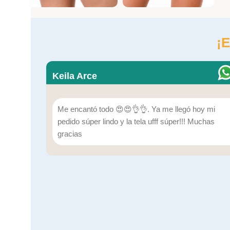
¡E
Keila Arce
Me encantó todo 😍😍👌👌. Ya me llegó hoy mi
pedido súper lindo y la tela ufff súper!!! Muchas
gracias