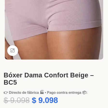
Ver más grande
Bóxer Dama Confort Beige –
BC5
👉 Directo de fábrica 🏭 • Pago contra entrega 📦:
$
9.098
$
9.098