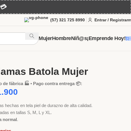
💳
(57) 321 725 8990
Entrar / Registrar
Mujer
Hombre
Niñ@s
¡Emprende Hoy!
er
Pijamas para Dama al Por Mayor
Batolas
6 Pijamas Batola Mujer
jamas Batola Mujer
o de fábrica 🏭 • Pago contra entrega 📦:
.900
s hechas en tela piel de durazno de alta calidad.
adas en tallas S, M, L y XL.
 normal
.
encias