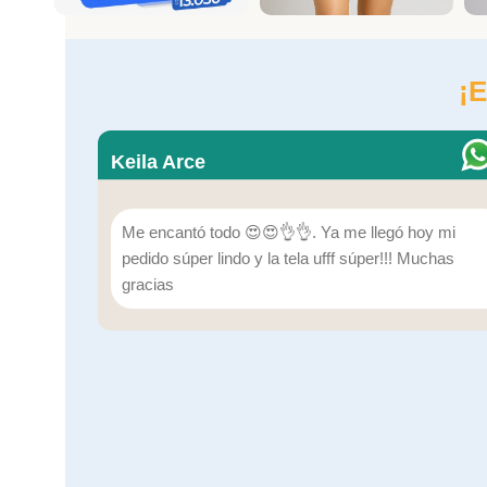
¡E
Keila Arce
Me encantó todo 😍😍👌👌. Ya me llegó hoy mi
pedido súper lindo y la tela ufff súper!!! Muchas
gracias