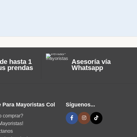
de hasta 1
Asesoría vía
us prendas
Whatsapp
 Para Mayoristas Col
Síguenos...
 comprar?
Mayoristas!
ctanos