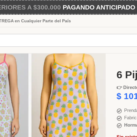
IORES A $300.000
PAGANDO ANTICIPADO 
EGA en Cualquier Parte del País
Inicio
Muj
6 Pi
👉 Direct
$
101
Prenda
Fabric
Horma
Sin exist