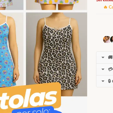
🔥 C
🚚
💳
🔒