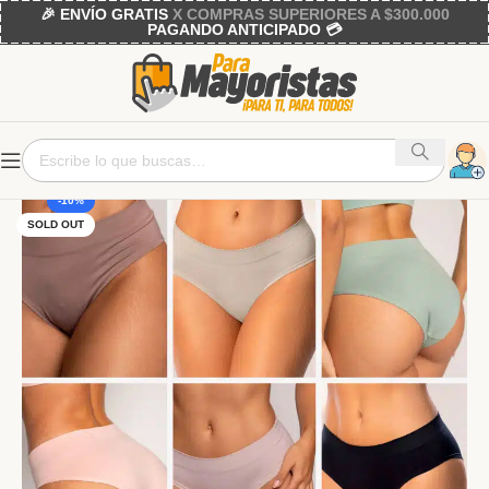
🎉 ENVÍO GRATIS
X COMPRAS SUPERIORES A $300.000
PAGANDO ANTICIPADO 💳
-10%
SOLD OUT